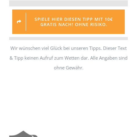
SPIELE HIER DIESEN TIPP MIT 10€
GRATIS NACH! OHNE RISIKO.
Wir wünschen viel Glück bei unseren Tipps. Dieser Text
& Tipp keinen Aufruf zum Wetten dar. Alle Angaben sind
ohne Gewähr.