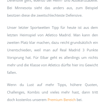
Defensive geht, ebenso bei Heim- und Auswärtstabelle.
Bei Minnesota sieht das anders aus, zum Beispiel
besitzen diese die zweitschlechteste Defensive.
Unser letzter Sportwetten Tipp für heute ist aus dem
letzten Heimspiel von Atletico Madrid. Man kann den
zweiten Platz klar machen, dazu reicht grundsätzlich ein
Unentschieden, weil man auf Real Madrid 3 Punkte
Vorsprung hat. Für Eibar geht es allerdings um nichts
mehr und die Klasse von Atletico dürfte hier ins Gewicht
fallen.
Wenn du Lust auf mehr Tipps, höhere Quoten,
Challenges, Kombis und vieles mehr hast, dann tritt
doch kostenlos unserem
Premium Bereich
bei.