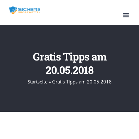
Zum
Inhalt
springen
Gratis Tipps am
20.05.2018
Startseite
»
Gratis Tipps am 20.05.2018