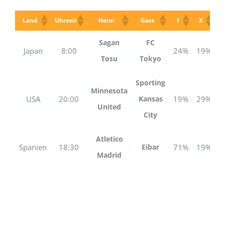
Land
Uhrzeit
Heim
Gast
1
X
Sagan
FC
Japan
8:00
24%
19%
5
Tosu
Tokyo
Sporting
Minnesota
USA
20:00
Kansas
19%
29%
5
United
City
Atletico
Spanien
18:30
Eibar
71%
19%
1
Madrid