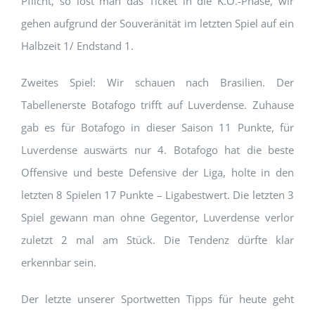
Pflicht, so löst man das Ticket in die K.O.-Phase, wir
gehen aufgrund der Souveränität im letzten Spiel auf ein
Halbzeit 1/ Endstand 1.
Zweites Spiel: Wir schauen nach Brasilien. Der
Tabellenerste Botafogo trifft auf Luverdense. Zuhause
gab es für Botafogo in dieser Saison 11 Punkte, für
Luverdense auswärts nur 4. Botafogo hat die beste
Offensive und beste Defensive der Liga, holte in den
letzten 8 Spielen 17 Punkte – Ligabestwert. Die letzten 3
Spiel gewann man ohne Gegentor, Luverdense verlor
zuletzt 2 mal am Stück. Die Tendenz dürfte klar
erkennbar sein.
Der letzte unserer Sportwetten Tipps für heute geht