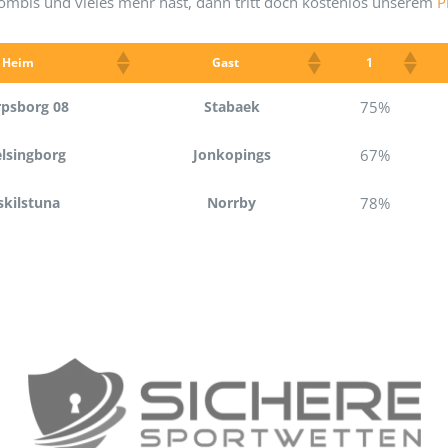
ombis und vieles mehr hast, dann tritt doch kostenlos unserem
P
Heim
Gast
1
rpsborg 08
Stabaek
75%
lsingborg
Jonkopings
67%
skilstuna
Norrby
78%