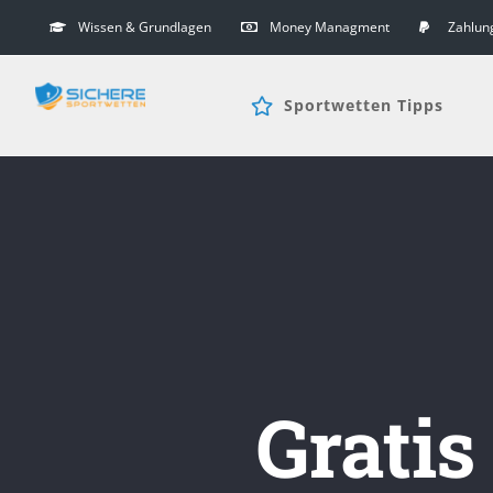
Zum
Wissen & Grundlagen
Money Managment
Zahlun
Inhalt
springen
Sportwetten Tipps
Gratis