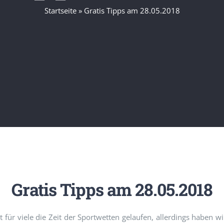
Startseite
»
Gratis Tipps am 28.05.2018
Gratis Tipps am 28.05.2018
für viele die Zeit der Sportwetten gelaufen, allerdings haben wi