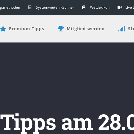
gsmethoden
Systemwetten Rechner
Wettlexikon
Live
Premium Tipps
Mitglied werden
St
 Tipps am 28.