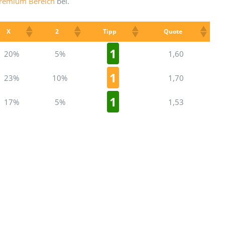
remium Bereich
bei.
X
2
Tipp
Quote
1
20%
5%
1,60
1
23%
10%
1,70
1
17%
5%
1,53