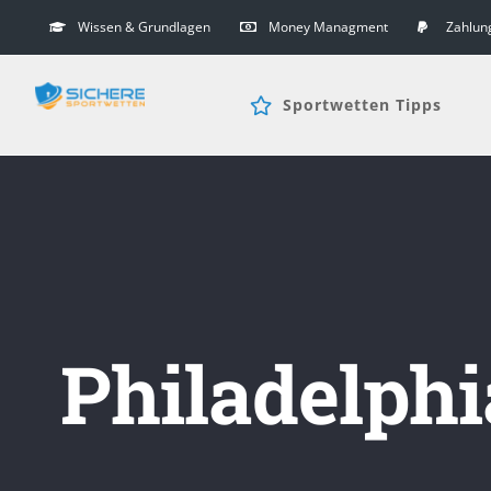
Zum
Wissen & Grundlagen
Money Managment
Zahlun
Inhalt
springen
Sportwetten Tipps
Philadelphi