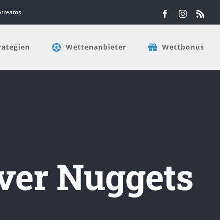
 Streams
Facebook
Instagram
Rss
rategien
Wettenanbieter
Wettbonus
nver Nuggets