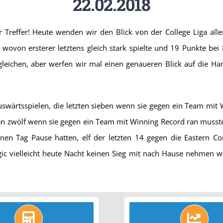
22.02.2018
r Treffer! Heute wenden wir den Blick von der College Liga all
ovon ersterer letztens gleich stark spielte und 19 Punkte bei 8
gleichen, aber werfen wir mal einen genaueren Blick auf die H
uswärtsspielen, die letzten sieben wenn sie gegen ein Team mit 
tzten zwölf wenn sie gegen ein Team mit Winning Record ran muss
einen Tag Pause hatten, elf der letzten 14 gegen die Eastern C
 vielleicht heute Nacht keinen Sieg mit nach Hause nehmen wer