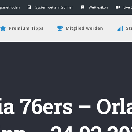
gsmethoden
Systemwetten Rechner
Wettlexikon
Live
Premium Tipps
Mitglied werden
St
ia 76ers – Or