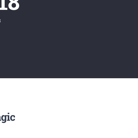
18
8
agic