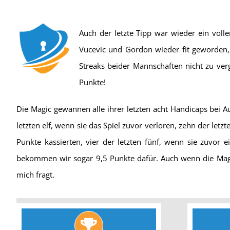
Auch der letzte Tipp war wieder ein volle
Vucevic und Gordon wieder fit geworden, w
Streaks beider Mannschaften nicht zu ver
Punkte!
Die Magic gewannen alle ihrer letzten acht Handicaps bei A
letzten elf, wenn sie das Spiel zuvor verloren, zehn der le
Punkte kassierten, vier der letzten fünf, wenn sie zuvor 
bekommen wir sogar 9,5 Punkte dafür. Auch wenn die Magic
mich fragt.